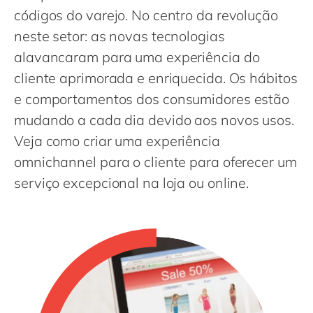
Philippines
en
códigos do varejo. No centro da revolução
Singapore
en
neste setor: as novas tecnologias
Switzerland
alavancaram para uma experiência do
en
cliente aprimorada e enriquecida. Os hábitos
UK & Ireland
en
e comportamentos dos consumidores estão
USA & Canada
en
mudando a cada dia devido aos novos usos.
Veja como criar uma experiência
omnichannel para o cliente para oferecer um
serviço excepcional na loja ou online.