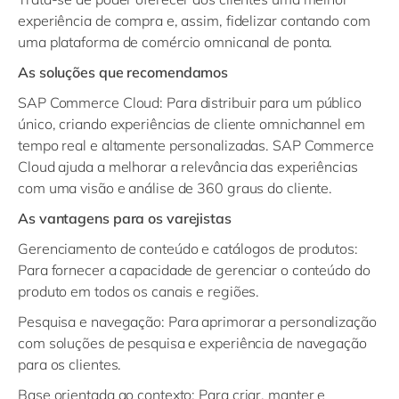
Gerenciamento de armazém com RFID: Para usar RFID
retargeting do carrinho para reconquistar visitantes
experiência de compra e, assim, fidelizar contando com
para digitalizar e automatizar a execução de processos
que abandonaram sua sessão de compras.
uma plataforma de comércio omnicanal de ponta.
de negócios de rotina para aumentar a eficiência.
Merchandising orientado ao contexto: Para automatizar
POS Omnichannel: Para maximizar seu potencial de
a promoção de bens e serviços relevantes com base
As soluções que recomendamos
receita, proporcionando uma experiência de compra
nos objetivos de negócios e no comportamento do
SAP Commerce Cloud:
Para distribuir para um público
omnichannel excepcional.
cliente.
único, criando experiências de cliente omnichannel em
POS Móvel: Para melhorar a interação com seus
Segmentação contextual: Para ativar a personalização
tempo real e altamente personalizadas. SAP Commerce
clientes e transformar o ponto de decisão em um ponto
do comércio através da microssegmentação em tempo
Cloud ajuda a melhorar a relevância das experiências
de venda.
real.
com uma visão e análise de 360 graus do cliente.
Transferência e auditoria de dados de POS: Para
As vantagens para os varejistas
transferir e auditar dados de ponto de venda para uma
tomada de decisão mais eficiente.
Gerenciamento de conteúdo e catálogos de produtos
:
Ofertas e cupons mobile: Aproximar-se de clientes,
Para fornecer a capacidade de gerenciar o conteúdo do
oferecendo cupons e ofertas mobile personalizados.
produto em todos os canais e regiões.
Pesquisa e navegação:
Para aprimorar a personalização
com soluções de pesquisa e experiência de navegação
para os clientes.
Base orientada ao contexto:
Para criar, manter e