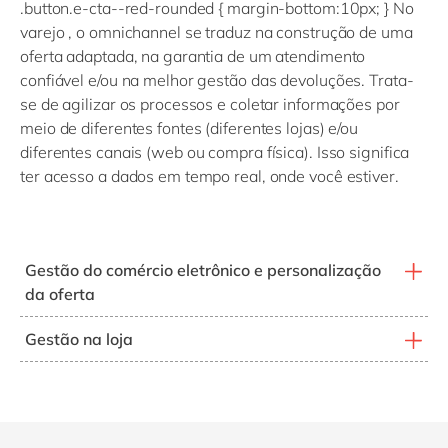
.button.e-cta--red-rounded { margin-bottom:10px; } No
varejo , o omnichannel se traduz na construção de uma
oferta adaptada, na garantia de um atendimento
confiável e/ou na melhor gestão das devoluções. Trata-
se de agilizar os processos e coletar informações por
meio de diferentes fontes (diferentes lojas) e/ou
diferentes canais (web ou compra física). Isso significa
ter acesso a dados em tempo real, onde você estiver.
Gestão do comércio eletrônico e personalização
da oferta
Trata-se de poder oferecer aos clientes uma melhor
Gestão na loja
experiência de compra e, assim, fidelizar contando com
Trata-se de fundir as interações de compras online e
uma plataforma de comércio omnicanal de ponta.
físicas, atraindo consumidores e proporcionando uma
experiência de compra superior usando a tecnologia
As soluções que recomendamos
mais recente.