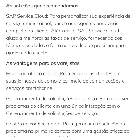
Promocionais: Calcular os preços de venda e ofertas
a análise de varejo e os recursos de planejamento.
As soluções que recomendamos
promocionais dos carrinhos de compras nos
SAP Service Cloud:
Para personalizar sua experiência de
respectivos canais de venda.
serviço omnichannel, dando aos agentes uma visão
Gerenciamento e processamento de pedidos de
completa do cliente. Além disso, SAP Service Cloud
vendas: Para dar suporte ao processamento de pedidos
ajuda a melhorar as taxas de serviço, fornecendo aos
sem atrito, desde cotações até dinheiro.
técnicos os dados e ferramentas de que precisam para
Faturamento de vendas: Para gerenciar todo o ciclo de
ajudar cada cliente.
vida dos pedidos de vendas para um faturamento mais
rápido com menos esforço administrativo.
As vantagens para os varejistas
Gestão de reclamações, devoluções e
Engajamento do cliente:
Para engajar os clientes em
reembolsos: Agilizar o processamento de reclamações
suas jornadas de compra por meio de comunicações e
e devoluções com uma gestão otimizada de
serviços omnichannel.
reclamações e devoluções.
Gerenciamento de solicitações de serviço:
Para resolver
Gerenciamento de recebíveis e processamento de
problemas do cliente em uma única interação com o
pagamentos: Para gerenciar recebíveis, pagamentos e
Gerenciamento de solicitações de serviço.
relatórios de grandes volumes de transações
financeiras com SAP S/4HANA
Gestão do conhecimento:
Para garantir a resolução do
Gestão de crédito e cobrança: Para adaptar as decisões
problema no primeiro contato com uma gestão eficaz do
de crédito e os processos de gestão de cobrança aos