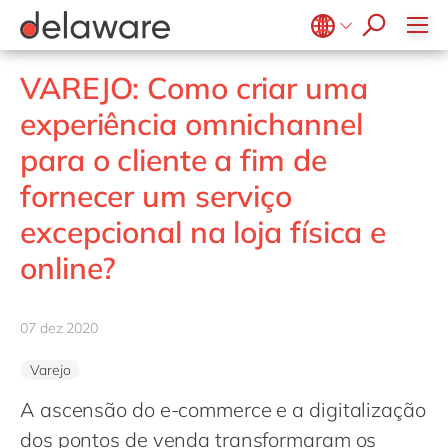
Diversidade & Inclusão
Responsabilidade Social
Belgium
en
fr
VAREJO: Como criar uma
Brazil
pt
experiência omnichannel
China
zh
en
para o cliente a fim de
France
fr
fornecer um serviço
Germany
de
en
excepcional na loja física e
Hungary
hu
en
online?
India
en
Luxembourg
en
07 dez 2020
Malaysia
en
Varejo
Morocco
en
fr
A ascensão do e-commerce e a digitalização
Netherlands
nl
en
dos pontos de venda transformaram os