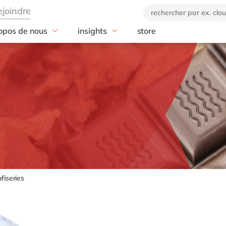
opos de nous
insights
store
e
industries
technologies
e entreprise
actualités
ns de delaware
Aérospatiale et défense
blog
Intégrateur SA
e marque
Automobile
Microsoft
e code éthique
Agroalimentaire
SAP RISE
onsabilité Sociétale des
Chimie
SAP S/4HANA
eprises
rvice
Fabrication discrète
SAP Analytics 
Ingénierie
SAP CX
Services professionnels
Microsoft Azur
Santé
OpenText
fiseries
Science de la vie
Retail
Textiles
Services publics