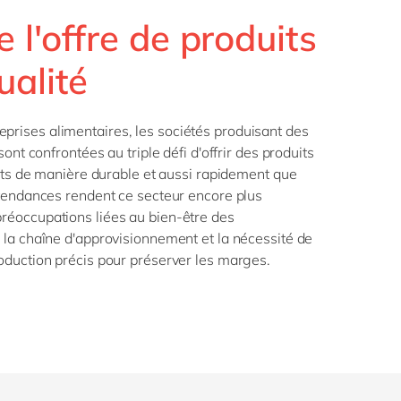
Philippines
en
e l'offre de produits
Singapore
en
ualité
Switzerland
en
UK & Ireland
en
ises alimentaires, les sociétés produisant des
USA & Canada
en
ont confrontées au triple défi d'offrir des produits
ents de manière durable et aussi rapidement que
 tendances rendent ce secteur encore plus
éoccupations liées au bien-être des
la chaîne d'approvisionnement et la nécessité de
oduction précis pour préserver les marges.