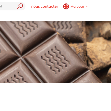
nous contacter
Morocco
Belgium
en
fr
Brazil
pt
P
China
zh
en
France
fr
Germany
de
en
Hungary
hu
en
Cloud
India
en
e
Luxembourg
en
Malaysia
en
Morocco
en
fr
Netherlands
nl
en