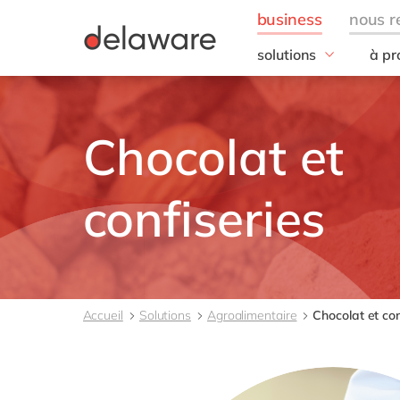
solutions
à pr
besoins de l'entrepris
Notr
IT
20 a
Chocolat et
Opérations
Notr
Finance
Notr
Ressources humaines
Resp
confiseries
Entr
Vente, marketing & se
toutes nos solutions
Accueil
Solutions
Agroalimentaire
Chocolat et con