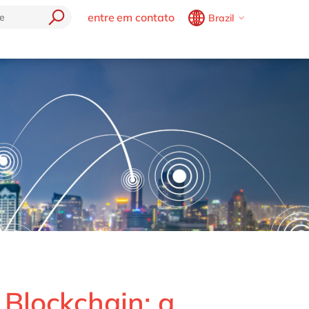
entre em contato
Brazil
Belgium
en
fr
soluções delaware
tecnolog
Brazil
pt
AP
Agricore Seeds
SAP
China
zh
en
Safe journey
France
fr
Cloud (SAC)
TaxCore by delaware
Germany
de
en
ata Cloud
Hungary
hu
en
e
India
en
Luxembourg
en
Malaysia
en
Morocco
en
fr
Netherlands
nl
en
 Blockchain: a