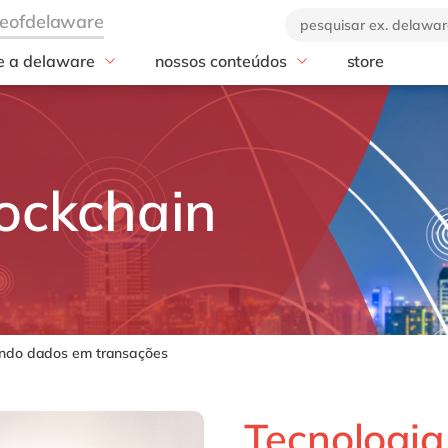
e a delaware
nossos conteúdos
store
industrias
serviços
a empresa
blog
nos de delaware
Professional Services
ebooks e materiais
GROW with S
a marca
Manufatura
eventos
RISE with SAP
Varejo
nossos cases
SAP Analytics 
ockchain
Agronegócio
notícias
SAP Business D
(BDC)
Podcasts e vídeos
SAP Dataspher
AMS
SAP BTP
ando dados em transações
Tecnologia