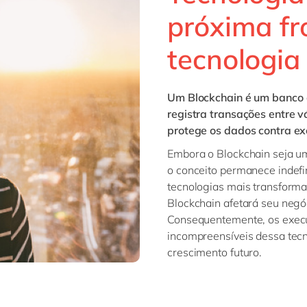
próxima fr
tecnologia
Um
Blockchain
é um banco 
registra transações entre v
protege os dados contra exc
Embora o Blockchain seja u
o conceito permanece indef
tecnologias mais transforma
Blockchain afetará seu negó
Consequentemente, os execu
incompreensíveis dessa tecn
crescimento futuro.