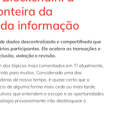
Philippines
en
onteira da
Singapore
en
 da informação
Switzerland
en
UK & Ireland
en
de dados descentralizado e compartilhado que
USA & Canada
en
ários participantes. Ele acelera as transações e
lusão, violação e revisão.
m dos tópicos mais comentados em TI atualmente,
inido para muitos. Considerada uma das
doras de nosso tempo, é quase certo que o
cio de alguma forma mais cedo ou mais tarde.
tivos que entendem o escopo e as oportunidades
ologia provavelmente irão desbloquear o