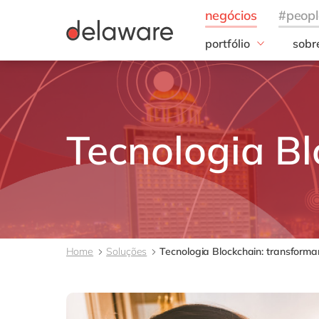
portfólio
sobr
Insigths
Noss
S/4HANA Cloud
20 a
Clean Core
Noss
AI
Tecnologia Bl
ESG
Home
Soluções
Tecnologia Blockchain: transform