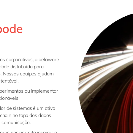
pode
os corporativos, a delaware
dade distribuída para
to. Nossas equipes ajudam
tentável.
xperimentos ou implementar
cionáveis.
or de sistemas é um ativo
ckchain no topo dos dados
de comunicação.
res nos permite inspirar e