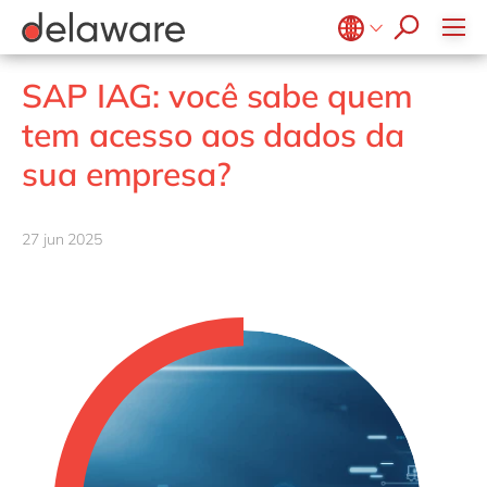
Diversidade & Inclusão
Responsabilidade Social
Belgium
en
fr
SAP IAG: você sabe quem
Brazil
pt
tem acesso aos dados da
China
zh
en
sua empresa?
France
fr
Germany
de
en
27 jun 2025
Hungary
hu
en
India
en
Luxembourg
en
Malaysia
en
Morocco
en
fr
Netherlands
nl
en