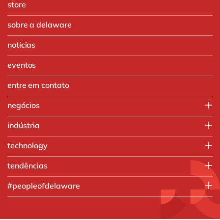
store
sobre a delaware
notícias
eventos
entre em contato
negócios
IT
indústria
Operações
Agronegócio
technology
Vendas e Marketing
Automotivo
SAP
tendências
Produtos químicos
SAP S/4HANA
Manufatura
Inteligência artificial
#peopleofdelaware
Engenharia e projetos
Análise de dados
O que nós fazemos
Food
Trabalhando na delaware
Serviços profissionais