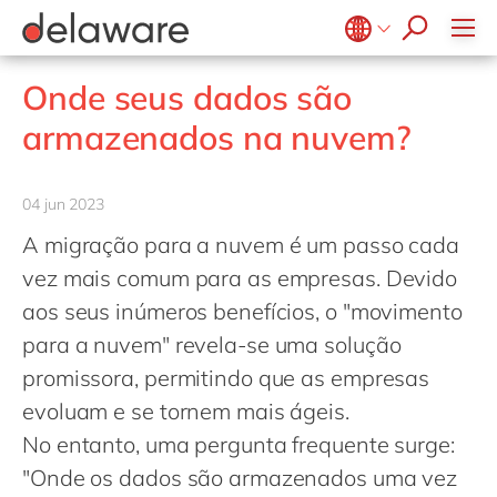
Diversidade & Inclusão
Responsabilidade Social
Belgium
en
fr
Onde seus dados são
Brazil
pt
armazenados na nuvem?
China
zh
en
France
fr
04 jun 2023
Germany
de
en
A migração para a nuvem é um passo cada
Hungary
hu
en
vez mais comum para as empresas. Devido
India
en
aos seus inúmeros benefícios, o "movimento
para a nuvem" revela-se uma solução
Luxembourg
en
promissora, permitindo que as empresas
Malaysia
en
evoluam e se tornem mais ágeis.
Morocco
en
fr
No entanto, uma pergunta frequente surge:
Netherlands
nl
en
"Onde os dados são armazenados uma vez