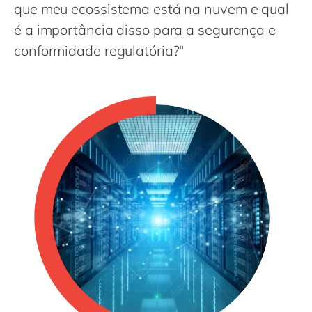
Philippines
en
que meu ecossistema está na nuvem e qual
é a importância disso para a segurança e
Singapore
en
conformidade regulatória?"
Switzerland
en
UK & Ireland
en
USA & Canada
en