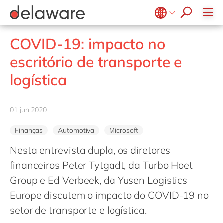
Diversidade & Inclusão
Responsabilidade Social
Belgium
en
fr
COVID-19: impacto no
Brazil
pt
escritório de transporte e
China
zh
en
logística
France
fr
Germany
de
en
01 jun 2020
Hungary
hu
en
Finanças
Automotiva
Microsoft
India
en
Nesta entrevista dupla, os diretores
Luxembourg
en
financeiros Peter Tytgadt, da Turbo Hoet
Malaysia
en
Group e Ed Verbeek, da Yusen Logistics
Morocco
en
fr
Europe discutem o impacto do COVID-19 no
Netherlands
setor de transporte e logística.
nl
en