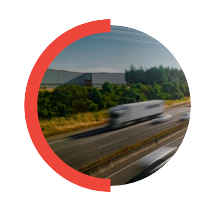
Philippines
en
Singapore
en
Switzerland
en
UK & Ireland
en
USA & Canada
en