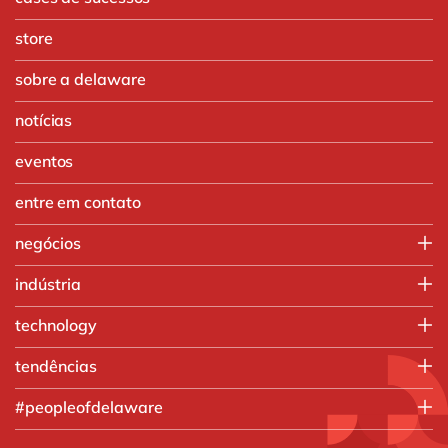
store
sobre a delaware
notícias
eventos
entre em contato
negócios
IT
indústria
Operações
Agronegócio
technology
Vendas e Marketing
Automotivo
SAP
tendências
Produtos químicos
SAP S/4HANA
Manufatura
Inteligência artificial
#peopleofdelaware
Engenharia e projetos
Análise de dados
O que nós fazemos
Food