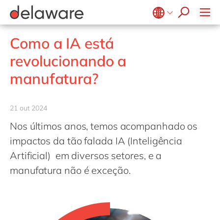
Diversidade & Inclusão
Responsabilidade Social
Belgium
en
fr
Como a IA está
Brazil
pt
revolucionando a
China
zh
en
manufatura?
France
fr
Germany
de
en
21 out 2024
Hungary
hu
en
Nos últimos anos, temos acompanhado os
India
en
impactos da tão falada IA (Inteligência
Luxembourg
en
Artificial) em diversos setores, e a
manufatura não é exceção.
Malaysia
en
Morocco
en
fr
Netherlands
nl
en