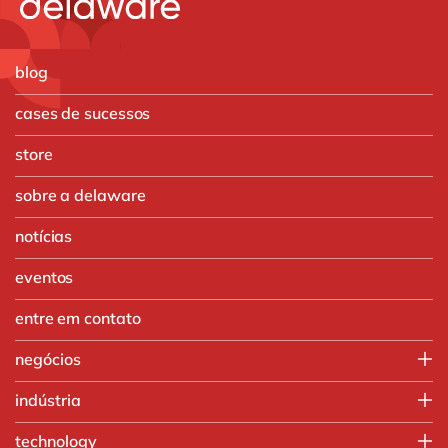
blog
cases de sucessos
store
sobre a delaware
notícias
eventos
entre em contato
negócios
IT
indústria
Operações
Agronegócio
technology
Vendas e Marketing