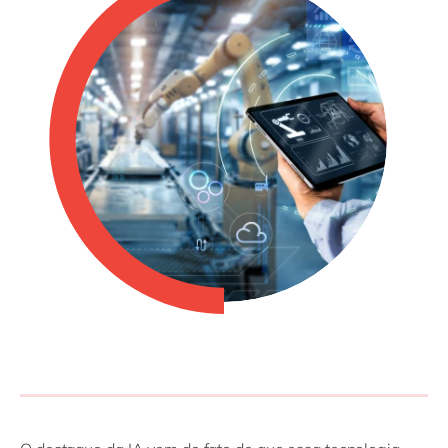
Philippines
en
Singapore
en
Switzerland
en
UK & Ireland
en
USA & Canada
en