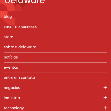
blog
cases de sucessos
store
sobre a delaware
notícias
eventos
entre em contato
negócios
IT
indústria
Operações
Agronegócio
technology
Vendas e Marketing