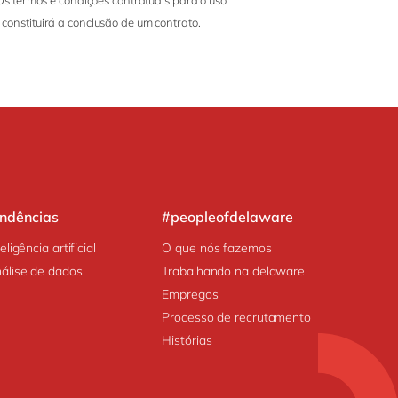
Os termos e condições contratuais para o uso
 constituirá a conclusão de um contrato.
endências
#peopleofdelaware
teligência artificial
O que nós fazemos
álise de dados
Trabalhando na delaware
Empregos
Processo de recrutamento
Histórias