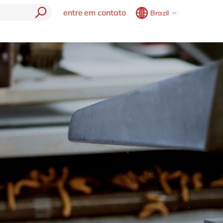
entre em contato
Brazil
Belgium
en
fr
soluções delaware
tecnolog
Brazil
pt
AP
Agricore Seeds
SAP
China
zh
en
Safe journey
France
fr
Cloud (SAC)
Synapses by delaware
Germany
de
en
ata Cloud
TaxCore by delaware
Hungary
hu
en
e
India
en
Luxembourg
en
Malaysia
en
Morocco
en
fr
Netherlands
nl
en