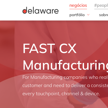
portfólio
sobr
Insigths
Noss
S/4HANA Cloud
20 a
Clean Core
Noss
FAST CX
AI
ESG
Manufacturin
For Manufacturing companies who reall
customer and need to deliver a consist
every touchpoint, channel & device.