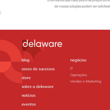
Informamos que cada plano de preços forneci
de nossas soluções podem ser solicitado
;
blog
negócios
cases de sucessos
IT
Operações
store
Vendas e Marketing
sobre a delaware
notícias
eventos