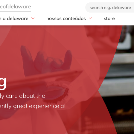
e a delaware
nossos conteúdos
store
industrias
serviços
a empresa
blog
nos de delaware
Professional Services
ebooks e materiais
GROW with S
a marca
Manufatura
eventos
RISE with SAP
Varejo
nossos cases
SAP Analytics 
Agronegócio
notícias
SAP Business D
(BDC)
Podcasts e vídeos
g
SAP Dataspher
AMS
y care about the
SAP BTP
ently great experience at