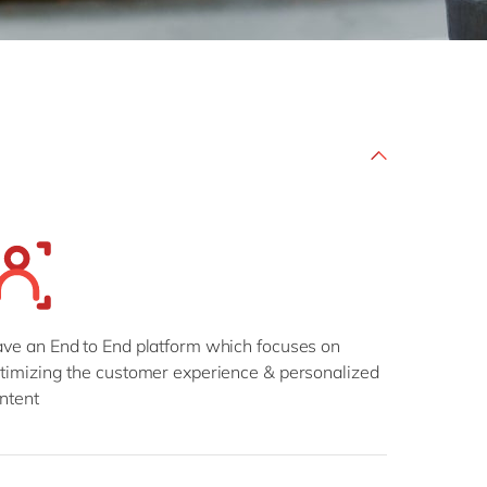
Philippines
en
Singapore
en
Switzerland
en
UK & Ireland
en
USA & Canada
en
ve an End to End platform which focuses on
timizing the customer experience & personalized
ntent