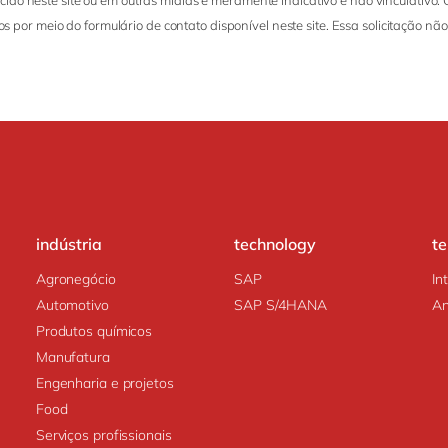
do neste site ou em outras mídias é meramente indicativo e não vinculativo. 
s por meio do formulário de contato disponível neste site. Essa solicitação não
indústria
technology
t
Agronegócio
SAP
In
Automotivo
SAP S/4HANA
An
Produtos químicos
Manufatura
Engenharia e projetos
Food
Serviços profissionais