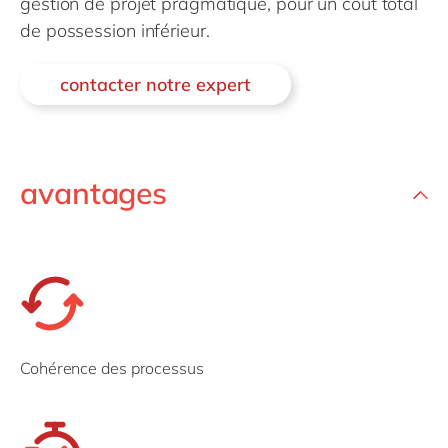
gestion de projet pragmatique, pour un coût total
Philippines
en
de possession inférieur.
Singapore
en
Switzerland
en
contacter notre expert
UK & Ireland
en
USA & Canada
en
avantages
Cohérence des processus