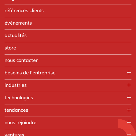
références clients
événements
actualités
store
nous contacter
besoins de l'entreprise
Finance
industries
IT
Agroalimentaire
technologies
Opérations
Automobile
Ressources humaines
Intégration SAP
tendances
Chimie
Ventes & marketing
SAP RISE
Commerce de gros
Nos formations
tous nos services
nous rejoindre
Aprimo
Fabrication discrète
Applications intelligentes
Digizuite
Que faisons-nous
Ingénierie
ventures
Beacons